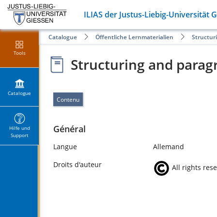
ILIAS der Justus-Liebig-Universität 
Catalogue
Öffentliche Lernmaterialien
Structur
Tools
Structuring and parag
Catalogue
Contenu
Général
Hilfe und
Support
Langue
Allemand
Droits d'auteur
All rights res