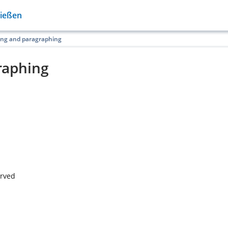
Gießen
ing and paragraphing
raphing
erved