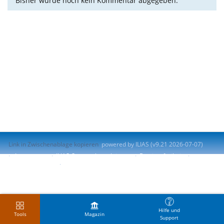
Bisher wurde noch kein Kommentar abgegeben.
Link in Zwischenablage kopieren
powered by ILIAS (v9.21 2026-07-07)
Impressum
ILIAS-Support kontaktieren
Barrierefreiheit
Barriere melden
Nutzungsvereinbarung
Hilfe und
Tools
Magazin
Support