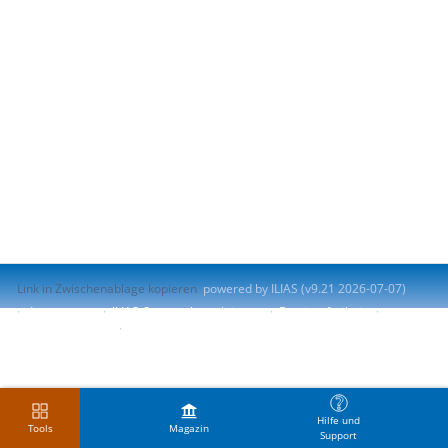
Link in Zwischenablage kopieren
powered by ILIAS (v9.21 2026-07-07)
Impressum
ILIAS-Support kontaktieren
Barrierefreiheit
Barriere melden
Nutzungsvereinbarung
Hilfe und
Tools
Magazin
Support