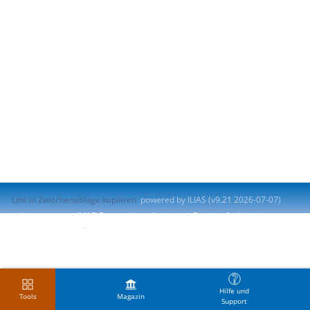
Link in Zwischenablage kopieren
powered by ILIAS (v9.21 2026-07-07)
Impressum
ILIAS-Support kontaktieren
Barrierefreiheit
Barriere melden
Nutzungsvereinbarung
Hilfe und
Tools
Magazin
Support