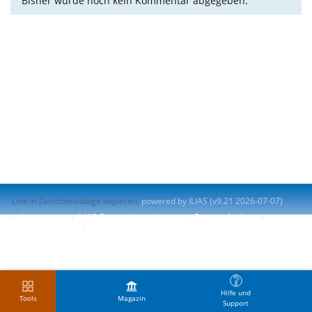
Bisher wurde noch kein Kommentar abgegeben.
Link in Zwischenablage kopieren
powered by ILIAS (v9.21 2026-07-07)
Impressum
ILIAS-Support kontaktieren
Barrierefreiheit
Barriere melden
Nutzungsvereinbarung
Hilfe und
Tools
Magazin
Support