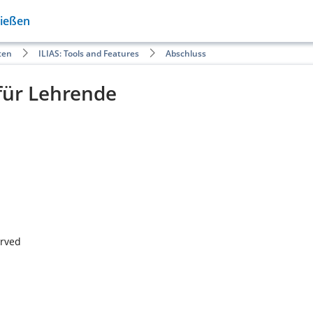
Gießen
ten
ILIAS: Tools and Features
Abschluss
 für Lehrende
erved