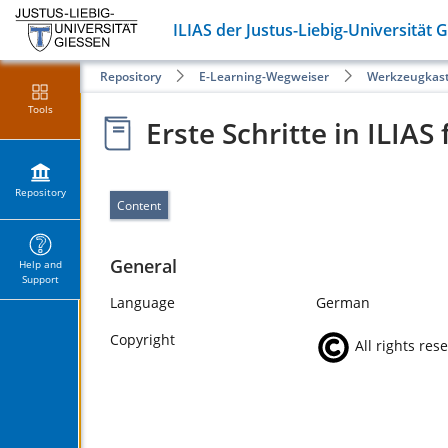
ILIAS der Justus-Liebig-Universität 
Repository
E-Learning-Wegweiser
Werkzeugkas
Tools
Erste Schritte in ILIAS
Repository
Content
General
Help and
Support
Language
German
Copyright
All rights res