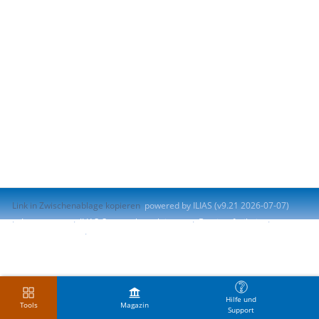
Link in Zwischenablage kopieren
powered by ILIAS (v9.21 2026-07-07)
Impressum
ILIAS-Support kontaktieren
Barrierefreiheit
Barriere melden
Nutzungsvereinbarung
Hilfe und
Tools
Magazin
Support