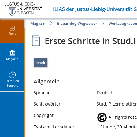
ILIAS der Justus-Liebig-Universität 
Magazin
E-Learning-Wegweiser
Werkzeugkaste
Tools
Erste Schritte in Stud.
Magazin
Inhalt
Allgemein
Hilfe und
Support
Sprache
Deutsch
Schlagwörter
Stud.IP, Lernplattfo
Copyright
All rights res
Typische Lerndauer
1 Stunde, 30 Minut