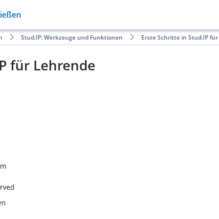
Gießen
n
Stud.IP: Werkzeuge und Funktionen
Erste Schritte in Stud.IP f
IP für Lehrende
rm
erved
en