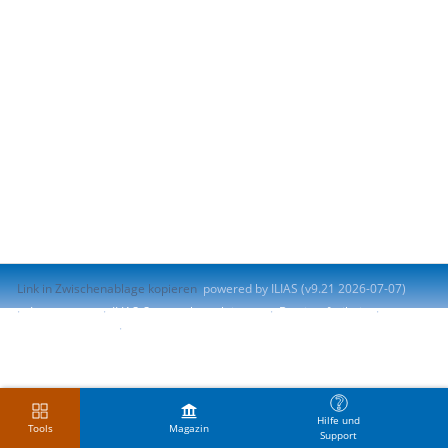
Link in Zwischenablage kopieren
powered by ILIAS (v9.21 2026-07-07)
Impressum
ILIAS-Support kontaktieren
Barrierefreiheit
Barriere melden
Nutzungsvereinbarung
Hilfe und
Tools
Magazin
Support