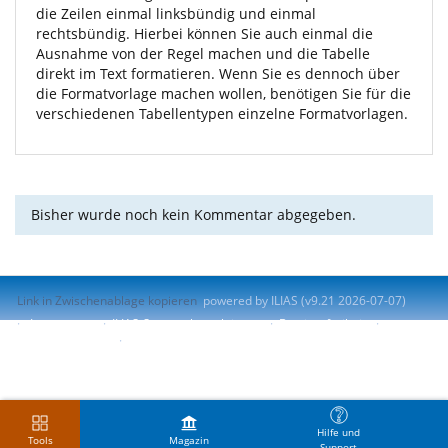
die Zeilen einmal linksbündig und einmal
rechtsbündig. Hierbei können Sie auch einmal die
Ausnahme von der Regel machen und die Tabelle
direkt im Text formatieren. Wenn Sie es dennoch über
die Formatvorlage machen wollen, benötigen Sie für die
verschiedenen Tabellentypen einzelne Formatvorlagen.
Bisher wurde noch kein Kommentar abgegeben.
Link in Zwischenablage kopieren
powered by ILIAS (v9.21 2026-07-07)
Impressum
ILIAS-Support kontaktieren
Barrierefreiheit
Barriere melden
Nutzungsvereinbarung
Hilfe und
Tools
Magazin
Support