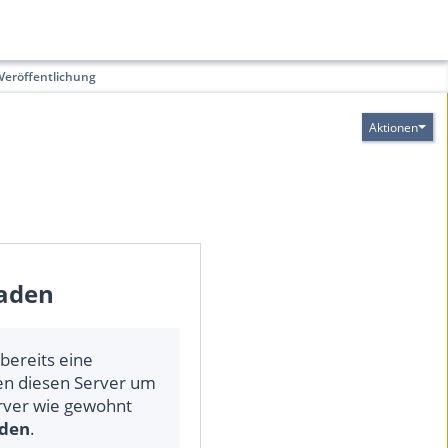
Veröffentlichung
Aktionen
laden
bereits eine
zen diesen Server um
rver wie gewohnt
lden
.