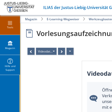
ILIAS der Justus-Liebig-Universität 
Magazin
E-Learning-Wegweiser
Werkzeugkaste
Tools
Vorlesungsaufzeichnu
Magazin
Videodateien auf den Streaming-Server hochladen
Hilfe und
Support
Videoda
Öffn
Verk
unse
mit 