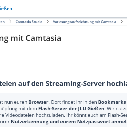
Gießen
ten
Camtasia Studio
Vorlesungsaufzeichnung mit Camtasia
ng mit Camtasia
teien auf den Streaming-Server hoch
et nun euren
Browser
. Dort findet ihr in den
Bookmarks
nüpfung mit dem
Flash-Server der JLU Gießen
. Wir nut
re Videodateien hochzuladen. Ihr könnt euch am Flash-Se
eurer
Nutzerkennung und eurem Netzpasswort anme