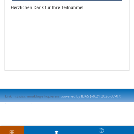
Herzlichen Dank für Ihre Teilnahme!
Link in Zwischenablage kopieren
powered by ILIAS (v9.21 2026-07-07)
Impressum
ILIAS-Support kontaktieren
Barrierefreiheit
Barriere melden
Nutzungsvereinbarung