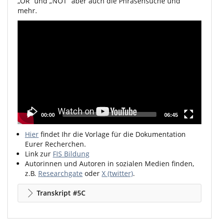
„OR“ und „NOT“ aber auch die Phrasensuche und
mehr.
Video
Player
00:00
06:45
Hier
findet Ihr die Vorlage für die Dokumentation
Eurer Recherchen.
Link zur
FIS Bildung
Autorinnen und Autoren in sozialen Medien finden,
z.B.
Researchgate
oder
X (twitter)
.
Transkript #5C