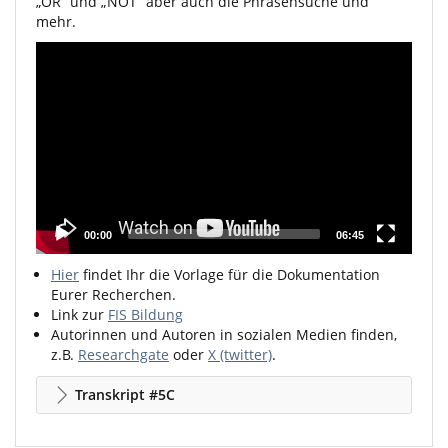
„OR“ und „NOT“ aber auch die Phrasensuche und
mehr.
Video
Player
00:00
06:45
Hier
findet Ihr die Vorlage für die Dokumentation
Eurer Recherchen.
Link zur
FIS Bildung
Autorinnen und Autoren in sozialen Medien finden,
z.B.
Researchgate
oder
X (twitter)
.
Transkript #5C