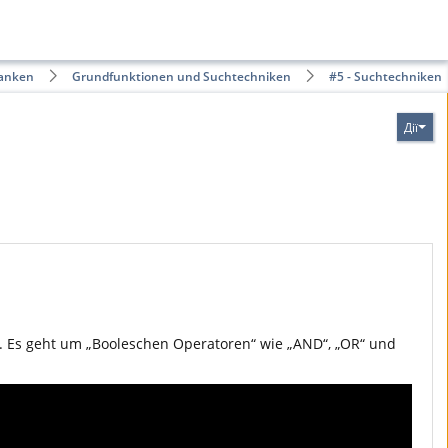
banken
Grundfunktionen und Suchtechniken
#5 - Suchtechniken
Дії
nt. Es geht um „Booleschen Operatoren“ wie „AND“, „OR“ und