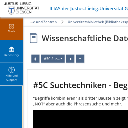
ILIAS der Justus-Liebig-Universität 
Öffentliche Angebote der Fachbereiche und Zentren
Universitätsbibliothek (Bibliothekss
Tools
Wissenschaftliche Da
Repository
#5C Suchtechniken - Begriffe kombinieren (= Teil C)
Hilfe und
Support
#5C Suchtechniken - Begr
"Begriffe kombinieren" als dritter Baustein zei
„NOT“ aber auch die Phrasensuche und mehr.
Video
Player