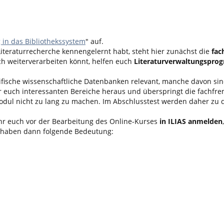
 in das Bibliothekssystem
" auf.
Literaturrecherche kennengelernt habt, steht hier zunächst die
fac
h weiterverarbeiten könnt, helfen euch
Literaturverwaltungspr
zifische wissenschaftliche Datenbanken relevant, manche davon s
ür euch interessanten Bereiche heraus und überspringt die fachfr
odul nicht zu lang zu machen. Im Abschlusstest werden daher zu di
t ihr euch vor der Bearbeitung des Online-Kurses
in ILIAS anmelden
n haben dann folgende Bedeutung: