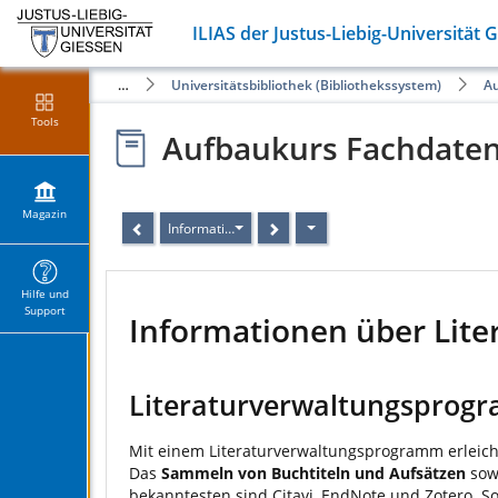
ILIAS der Justus-Liebig-Universität 
ereiche und Zentren
Universitätsbibliothek (Bibliothekssystem)
Au
Tools
Aufbaukurs Fachdaten
Magazin
Informationen über Literaturverwaltung und Citavi
Hilfe und
Support
Informationen über Lite
Literaturverwaltungsprog
Mit einem Literaturverwaltungsprogramm erleichte
Das
Sammeln von Buchtiteln und Aufsätzen
sow
bekanntesten sind Citavi, EndNote und Zotero. So