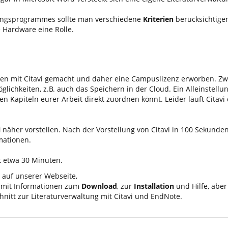
ltungsprogrammes sollte man verschiedene
Kriterien
berücksichtige
e Hardware eine Rolle.
n mit Citavi gemacht und daher eine Campuslizenz erworben. Zwar
glichkeiten, z.B. auch das Speichern in der Cloud. Ein Alleinstell
n Kapiteln eurer Arbeit direkt zuordnen könnt. Leider läuft Citavi
i
näher vorstellen. Nach der Vorstellung von Citavi in 100 Sekunde
mationen.
t etwa 30 Minuten.
auf unserer Webseite,
 mit Informationen zum
Download
, zur
Installation
und Hilfe, abe
nitt zur Literaturverwaltung mit Citavi und EndNote.