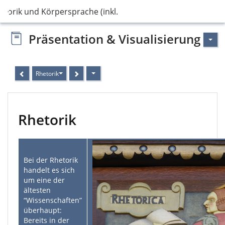
etorik und Körpersprache (inkl. Stimme)
Präsentation & Visualisierung
Rhetorik
Rhetorik
Bei der Rhetorik
handelt es sich
um eine der
ältesten
“Wissenschaften”
überhaupt:
Bereits in der