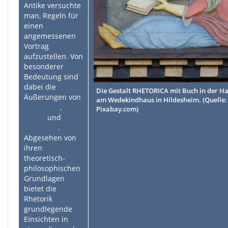
Antike versuchte
man, Regeln für
einen
angemessenen
Vortrag
aufzustellen. Von
besonderer
Bedeutung sind
dabei die
Die Gestalt RHETORICA mit Buch in der Ha
Äußerungen von
am Wedekindhaus in Hildesheim. (Quelle: 
Aristoteles
,
Pixabay.com)
Cicero
und
Quintilian
.
Abgesehen von
ihren
theoretisch-
philosophischen
Grundlagen
bietet die
Rhetorik
grundlegende
Einsichten in