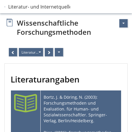
Literatur- und Internetquellen
Wissenschaftliche
Forschungsmethoden
Literaturangaben
Literaturangaben
Bortz, J. & Döring, N. (2003):
Forschungsmethoden und
Evaluation. für Human- und
Sozialwissenschaftler. Springer-
Verlag, Berlin/Heidelberg.