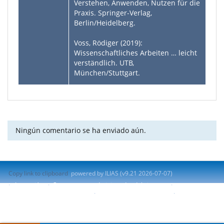
Verstehen, Anwenden, Nutzen für die
Praxis. Springer-Verlag,
Berlin/Heidelberg.
Voss, Rödiger (2019):
Wissenschaftliches Arbeiten … leicht
verständlich. UTB,
München/Stuttgart.
Ningún comentario se ha enviado aún.
Copy link to clipboard
powered by ILIAS (v9.21 2026-07-07)
Impresión
Contactar con administrador del sistema
Accessibility Control Concept
Report Accessibility Issue
Terms of Service