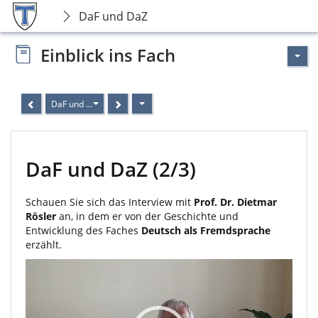
DaF und DaZ
Einblick ins Fach
DaF und DaZ
DaF und DaZ (2/3)
Schauen Sie sich das Interview mit
Prof. Dr. Dietmar
Rösler
an, in dem er von der Geschichte und
Entwicklung des Faches
Deutsch als Fremdsprache
erzählt.
Video
Player