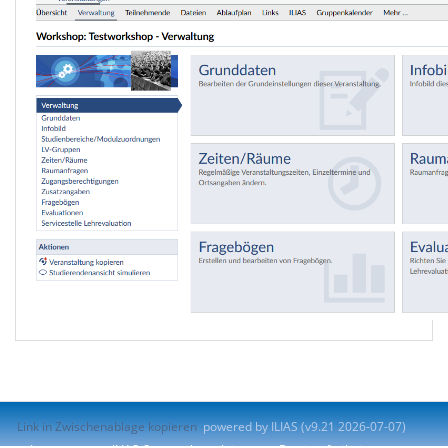
Link in Zwischenablage kopieren
powered by ILIAS (v9.21 2026-07-07)