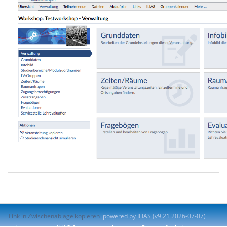
Link in Zwischenablage kopieren
powered by ILIAS (v9.21 2026-07-07)