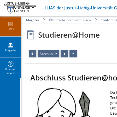
ILIAS der Justus-Liebig-Universität 
Magazin
Öffentliche Lernmaterialien
Studiere
Tools
Studieren@Home
Magazin
Abschluss Studieren@home
Hilfe und
Support
Abschluss Studieren@h
Du 
Tec
ges
Die
Bew