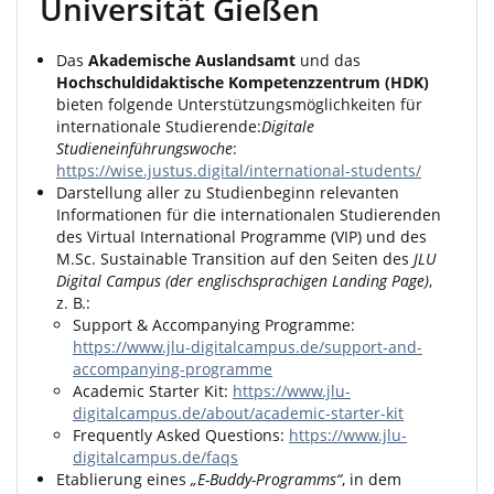
Universität Gießen
Das
Akademische Auslandsamt
und das
Hochschuldidaktische Kompetenzzentrum (HDK)
bieten folgende Unterstützungsmöglichkeiten für
internationale Studierende:
Digitale
Studieneinführungswoche
:
https://wise.justus.digital/international-students/
Darstellung aller zu Studienbeginn relevanten
Informationen für die internationalen Studierenden
des Virtual International Programme (VIP) und des
M.Sc
. Sustainable Transition auf den Seiten des
JLU
Digital Campus (der englischsprachigen Landing Page)
,
z. B.:
Support & Accompanying Programme:
https://www.jlu-digitalcampus.de/support-and-
accompanying-programme
Academic Starter Kit:
https://www.jlu-
digitalcampus.de/about/academic-starter-kit
Frequently Asked Questions:
https://www.jlu-
digitalcampus.de/faqs
Etablierung eines
„E-Buddy-Programms“
, in dem