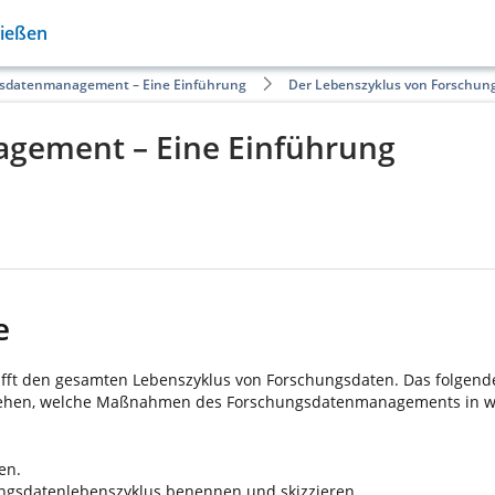
Gießen
sdatenmanagement – Eine Einführung
Der Lebenszyklus von Forschun
gement – Eine Einführung
e
ft den gesamten Lebenszyklus von Forschungsdaten. Das folgende 
rstehen, welche Maßnahmen des Forschungsdatenmanagements in wel
en.
hungsdatenlebenszyklus benennen und skizzieren.