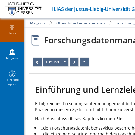
ILIAS der Justus-Liebig-Universität 
Magazin
Öffentliche Lernmaterialien
Forschung
Tools
Forschungsdatenmana
Magazin
Einführung und Lernziele
Hilfe und
Support
Einführung und Lernziel
Erfolgreiches Forschungsdatenmanagement betrif
Phasen in diesem Zyklus und hilft Ihnen zu ve
Nach Abschluss dieses Kapitels können Sie...
...den Forschungsdatenlebenszyklus beschreib
...die einzelnen Schritte innerhalb des Forsc