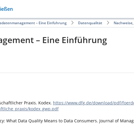
Gießen
sdatenmanagement – Eine Einführung
Datenqualität
Nachweise,
gement – Eine Einführung
schaftlicher Praxis. Kodex.
https://www.dfg.de/download/pdf/foerd
tliche_praxis/kodex_gwp.pdf
racy: What Data Quality Means to Data Consumers. Journal of Manag