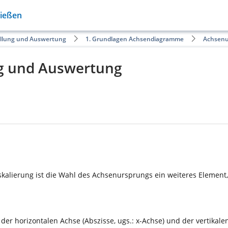
Gießen
ellung und Auswertung
1. Grundlagen Achsendiagramme
Achsenu
g und Auswertung
alierung ist die Wahl des Achsenursprungs ein weiteres Element, 
er horizontalen Achse (Abszisse, ugs.: x-Achse) und der vertikalen 