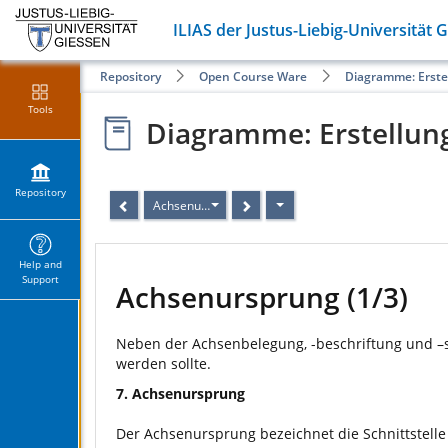
ILIAS der Justus-Liebig-Universität 
Repository
Open Course Ware
Diagramme: Erst
Tools
Diagramme: Erstellun
Repository
Achsenursprung
Help and
Support
Achsenursprung (1/3)
Neben der Achsenbelegung, -beschriftung und –sk
werden sollte.
7. Achsenursprung
Der Achsenursprung bezeichnet die Schnittstelle d