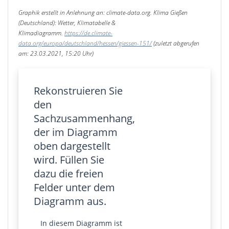
Graphik erstellt in Anlehnung an:
climate-data.org
. Klima Gießen
(Deutschland): Wetter, Klimatabelle &
Klimadiagramm.
https://de.climate-
data.org/europa/deutschland/hessen/giessen-151/
(zuletzt abgerufen
am: 23.03.2021, 15:20 Uhr)
Rekonstruieren Sie
den
Sachzusammenhang,
der im Diagramm
oben dargestellt
wird. Füllen Sie
dazu die freien
Felder unter dem
Diagramm aus.
In diesem Diagramm ist