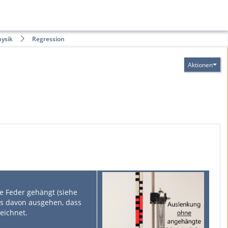
hysik
Regression
Aktionen
e Feder gehängt (siehe
is davon ausgehen, dass
eichnet.