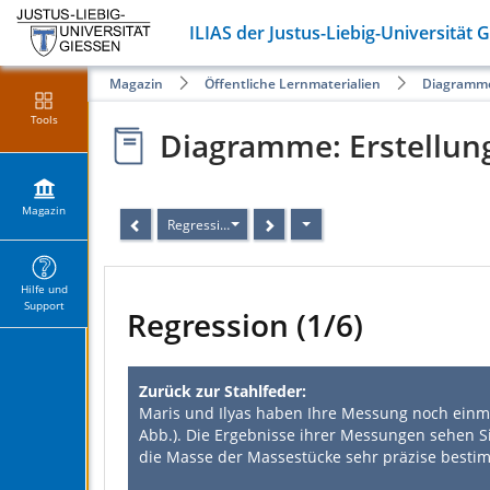
ILIAS der Justus-Liebig-Universität 
Magazin
Öffentliche Lernmaterialien
Diagramme
Tools
Diagramme: Erstellun
Magazin
Regression
Hilfe und
Support
Regression (1/6)
Zurück zur Stahlfeder:
Maris und Ilyas haben Ihre Messung noch einma
Abb.). Die Ergebnisse ihrer Messungen sehen S
die Masse der Massestücke sehr präzise bestim