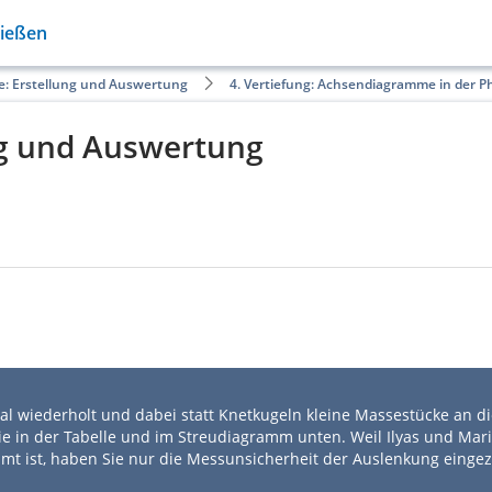
Gießen
: Erstellung und Auswertung
4. Vertiefung: Achsendiagramme in der P
g und Auswertung
l wiederholt und dabei statt Knetkugeln kleine Massestücke an di
ie in der Tabelle und im Streudiagramm unten. Weil Ilyas und Mar
mt ist, haben Sie nur die Messunsicherheit der Auslenkung eingez