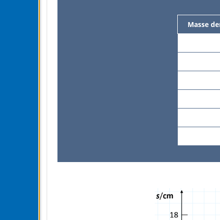
Masse der
5
10
15
20
25
30