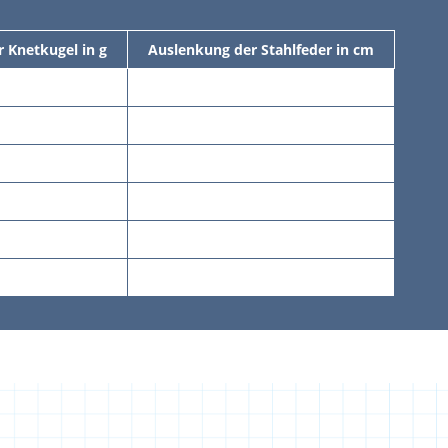
 Knetkugel in g
Auslenkung der Stahlfeder in cm
2
4
7
10
11
14