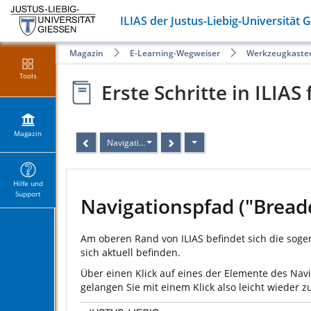
ILIAS der Justus-Liebig-Universität 
Magazin
E-Learning-Wegweiser
Werkzeugkaste
Tools
Erste Schritte in ILIAS
Magazin
Navigationspfad ("Breadcrumbs")
Hilfe und
Support
Navigationspfad ("Brea
Am oberen Rand von ILIAS befindet sich die sog
sich aktuell befinden.
Über einen Klick auf eines der Elemente des Nav
gelangen Sie mit einem Klick also leicht wieder z