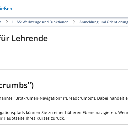
Gießen
n
ILIAS: Werkzeuge und Funktionen
Anmeldung und Orientierung 
 für Lehrende
dcrumbs")
enannte "Brotkrumen-Navigation" ("Breadcrumbs"). Dabei handelt e
igationspfads können Sie zu einer höheren Ebene navigieren. Wenn
ur Hauptseite Ihres Kurses zurück.