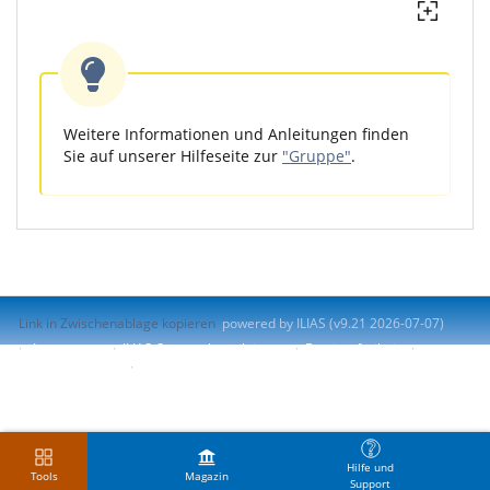
Weitere Informationen und Anleitungen finden
Sie auf unserer Hilfeseite zur
"Gruppe"
.
Link in Zwischenablage kopieren
powered by ILIAS (v9.21 2026-07-07)
Impressum
ILIAS-Support kontaktieren
Barrierefreiheit
Barriere melden
Nutzungsvereinbarung
Hilfe und
Tools
Magazin
Support