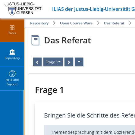
ILIAS der Justus-Liebig-Universität 
Repository
Open Course Ware
Das Referat
Tools
Das Referat
Repository
Frage 1
Help and
Support
Frage 1
Bringen Sie die Schritte des Refe
Themenbesprechung mit dem Dozierend