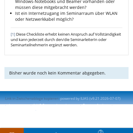
Windows-Notebooks und Beamer vorhanden oder
müssen diese mitgebracht werden?
Ist ein Internetzugang im Seminarraum über WLAN
oder Netzwerkkabel möglich?
[1]
Diese Checkliste erhebt keinen Anspruch auf Vollständigkeit
und kann jederzeit durch den/die SeminarleiterIn oder
SeminarteilnehmerIn ergänzt werden.
Bisher wurde noch kein Kommentar abgegeben.
Link in Zwischenablage kopieren
powered by ILIAS (v9.21 2026-07-07)
Impressum
ILIAS-Support kontaktieren
Barrierefreiheit
Barriere melden
Nutzungsvereinbarung