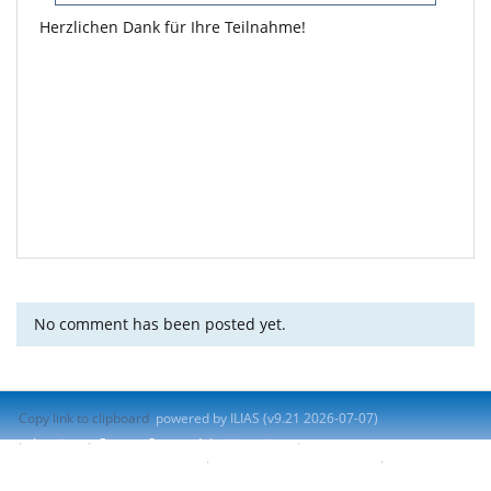
Herzlichen Dank für Ihre Teilnahme!
No comment has been posted yet.
Copy link to clipboard
powered by ILIAS (v9.21 2026-07-07)
Imprint
Contact System Administration
Accessibility Control Concept
Report Accessibility Issue
Terms of Service