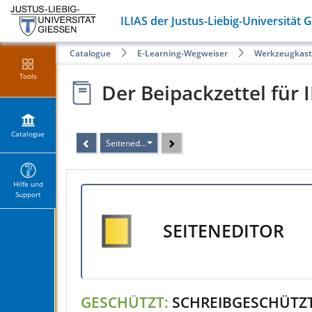
ILIAS der Justus-Liebig-Universität 
Catalogue
E-Learning-Wegweiser
Werkzeugkas
Tools
Der Beipackzettel für I
Catalogue
Seiteneditor
Hilfe und
Support
SEITENEDITOR
GESCHÜTZT:
SCHREIBGESCHÜTZT