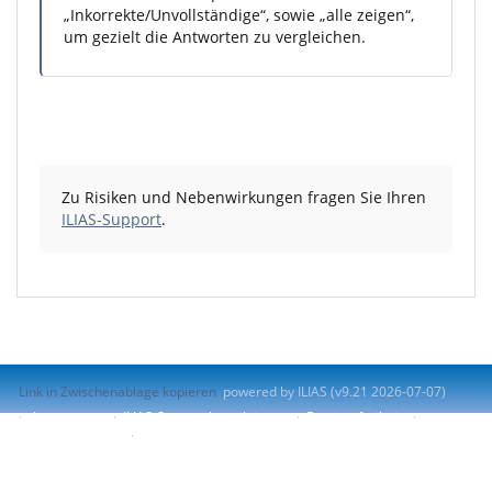
„Inkorrekte/Unvollständige“, sowie „alle zeigen“,
um gezielt die Antworten zu vergleichen.
Zu Risiken und Nebenwirkungen fragen Sie Ihren
ILIAS-Support
.
Link in Zwischenablage kopieren
powered by ILIAS (v9.21 2026-07-07)
Impressum
ILIAS-Support kontaktieren
Barrierefreiheit
Barriere melden
Nutzungsvereinbarung