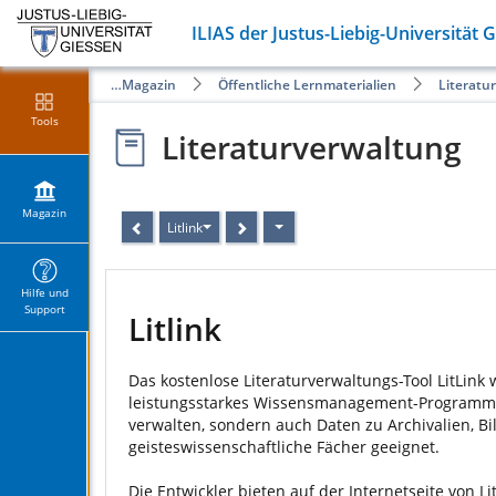
ILIAS der Justus-Liebig-Universität 
Magazin
Öffentliche Lernmaterialien
Literatu
Tools
Literaturverwaltung
Magazin
Litlink
Hilfe und
Support
Litlink
Das kostenlose Literaturverwaltungs-Tool LitLink 
leistungsstarkes Wissensmanagement-Programm für
verwalten, sondern auch Daten zu Archivalien, Bi
geisteswissenschaftliche Fächer geeignet.
Die Entwickler bieten auf der Internetseite von