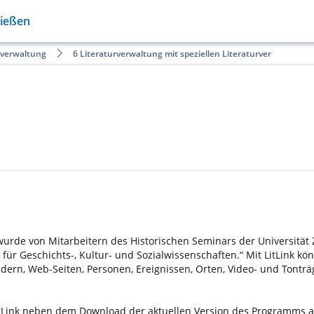
Gießen
rverwaltung
6 Literaturverwaltung mit speziellen Literaturver…
wurde von Mitarbeitern des Historischen Seminars der Universität Zü
 Geschichts-, Kultur- und Sozialwissenschaften.“ Mit LitLink kön
ldern, Web-Seiten, Personen, Ereignissen, Orten, Video- und Tonträ
 LitLink neben dem Download der aktuellen Version des Programms