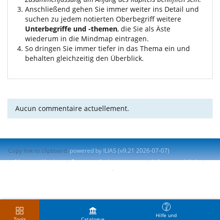
Anschließend gehen Sie immer weiter ins Detail und
suchen zu jedem notierten Oberbegriff weitere
Unterbegriffe und -themen
, die Sie als Äste
wiederum in die Mindmap eintragen.
So dringen Sie immer tiefer in das Thema ein und
behalten gleichzeitig den Überblick.
Aucun commentaire actuellement.
Copy link to clipboard
powered by ILIAS (v9.21 2026-07-07)
Mentions légales
Contacter l'administrateur
Info accessibilité
Signaler un problème d'accessibilité
Terms of Service
Hilfe und
Tools
Catalogue