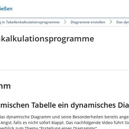
Gießen
g in Tabellenkalkulationsprogramme
Diagramme erstellen
Das dy
enkalkulationsprogramme
amm
namischen Tabelle ein dynamisches D
s dynamische Diagramm und seine Besonderheiten bereits angesp
ngst, falls es nicht sofort klappt. Das nachfolgende Video führt Si
berblick zum Thema "Erstellung eines Diagramms".