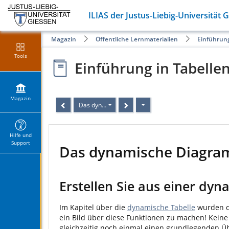
ILIAS der Justus-Liebig-Universität 
Magazin
Öffentliche Lernmaterialien
Einführun
Tools
Einführung in Tabell
Magazin
Das dynamische Diagramm
Hilfe und
Support
Das dynamische Diagr
Erstellen Sie aus einer dy
Im Kapitel über die
dynamische Tabelle
wurden da
ein Bild über diese Funktionen zu machen! Keine A
gleichzeitig noch einmal einen grundlegenden Ü