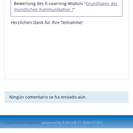
Bewertung des E-Learning-Moduls "
Grundlagen der
mündlichen Kommunikation I
"
Herzlichen Dank für Ihre Teilnahme!
Ningún comentario se ha enviado aún.
Copy link to clipboard
powered by ILIAS (v9.21 2026-07-07)
Impresión
Contactar con administrador del sistema