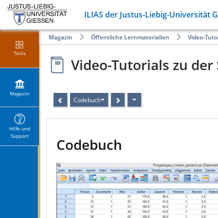
ILIAS der Justus-Liebig-Universität 
Magazin
Öffentliche Lernmaterialien
Video-Tuto
Tools
Video-Tutorials zu der
Magazin
Codebuch
Hilfe und
Support
Codebuch
Video
Player