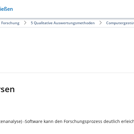
Gießen
e Forschung
5 Qualitative Auswertungsmethoden
Computergestüt
ysen
atenanalyse) -Software kann den Forschungsprozess deutlich erle