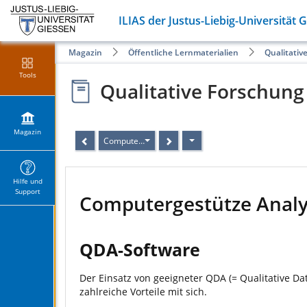
ILIAS der Justus-Liebig-Universität 
Magazin
Öffentliche Lernmaterialien
Qualitativ
Tools
Qualitative Forschung
Magazin
Computergestütze Analysen
Hilfe und
Support
Computergestütze Anal
QDA-Software
Der Einsatz von geeigneter QDA (= Qualitative D
zahlreiche Vorteile mit sich.