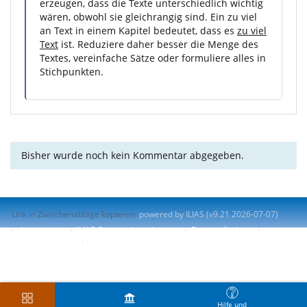
erzeugen, dass die Texte unterschiedlich wichtig
wären, obwohl sie gleichrangig sind. Ein zu viel
an Text in einem Kapitel bedeutet, dass es
zu viel
Text
ist. Reduziere daher besser die Menge des
Textes, vereinfache Sätze oder formuliere alles in
Stichpunkten.
Bisher wurde noch kein Kommentar abgegeben.
Link in Zwischenablage kopieren
powered by ILIAS (v9.21 2026-07-07)
Impressum
ILIAS-Support kontaktieren
Barrierefreiheit
Barriere melden
Nutzungsvereinbarung
Hilfe und