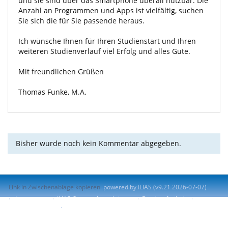
und sie sind über das Smartphone überall nutzbar. Die
Anzahl an Programmen und Apps ist vielfältig, suchen
Sie sich die für Sie passende heraus.
Ich wünsche Ihnen für Ihren Studienstart und Ihren
weiteren Studienverlauf viel Erfolg und alles Gute.
Mit freundlichen Grüßen
Thomas Funke, M.A.
Bisher wurde noch kein Kommentar abgegeben.
Link in Zwischenablage kopieren
powered by ILIAS (v9.21 2026-07-07)
Impressum
ILIAS-Support kontaktieren
Barrierefreiheit
Barriere melden
Nutzungsvereinbarung