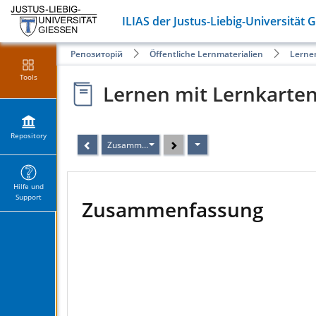
ILIAS der Justus-Liebig-Universität 
Репозиторій
Öffentliche Lernmaterialien
Lerne
Tools
Lernen mit Lernkarte
Repository
Zusammenfassung
Hilfe und
Support
Zusammenfassung