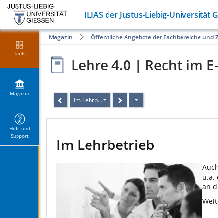
ILIAS der Justus-Liebig-Universität 
Magazin
Öffentliche Angebote der Fachbereiche und 
Tools
Lehre 4.0 | Recht im E
Magazin
Im Lehrbetrieb
Hilfe und
Support
Im Lehrbetrieb
Auch
u.a.
an d
Weit