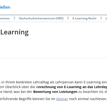
Gießen
Zentren
Hochschulrechenzentrum (HRZ)
E-Learning Recht
L
-Learning
 in Ihrem konkreten Lehralltag als Lehrperson kann E-Learning ein
 ein Überblick über die A
nrechnung von E-Learning an das Lehrde
ie Hand, was bei der
Bewertung von Leistungen
zu beachten ist, 
erführende Begriffe können Sie im
Glossar
noch einmal nachlesen