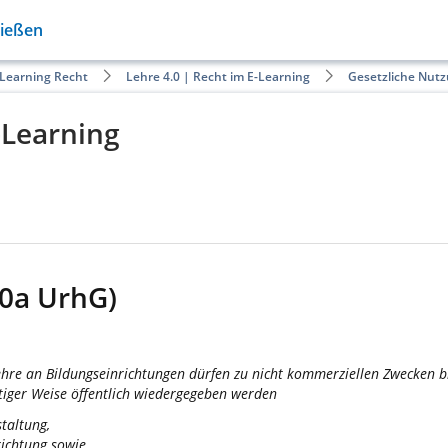
Gießen
-Learning Recht
Lehre 4.0 | Recht im E-Learning
Gesetzliche Nutz
-Learning
60a UrhG)
hre an Bildungseinrichtungen dürfen zu nicht kommerziellen Zwecken bis 
stiger Weise öffentlich wiedergegeben werden
taltung,
richtung sowie