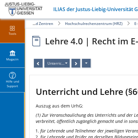
ILIAS der Justus-Liebig-Universität 
Öffentliche Angebote der Fachbereiche und Zentren
Hochschulrechenzentrum (HRZ)
E
Tools
Lehre 4.0 | Recht im E
Magazin
Unterricht und Lehre (§60a UrhG)
Hilfe und
Support
Unterricht und Lehre (§
Auszug aus dem UrhG:
(1) Zur Veranschaulichung des Unterrichts und der Le
verbreitet, öffentlich zugänglich gemacht und in son
für Lehrende und Teilnehmer der jeweiligen Verans
für Lehrende und Prüfer an derselben Bildungsein