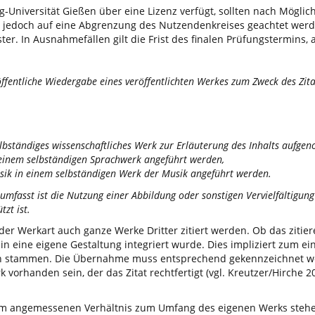
ig‐Universität Gießen über eine Lizenz verfügt, sollten nach Möglic
 jedoch auf eine Abgrenzung des Nutzendenkreises geachtet werden
er. In Ausnahmefällen gilt die Frist des finalen Prüfungstermins, 
nd öffentliche Wiedergabe eines veröffentlichten Werkes zum Zweck des Z
elbständiges wissenschaftliches Werk zur Erläuterung des Inhalts aufg
n einem selbständigen Sprachwerk angeführt werden,
usik in einem selbständigen Werk der Musik angeführt werden.
umfasst ist die Nutzung einer Abbildung oder sonstigen Vervielfältigung
zt ist.
jeder Werkart auch ganze Werke Dritter zitiert werden. Ob das zitier
in eine eigene Gestaltung integriert wurde. Dies impliziert zum ein
n stammen. Die Übernahme muss entsprechend gekennzeichnet w
orhanden sein, der das Zitat rechtfertigt (vgl. Kreutzer/Hirche 20
m angemessenen Verhältnis zum Umfang des eigenen Werks stehen.