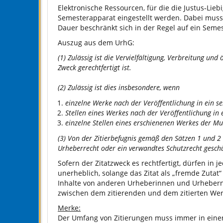
Elektronische Ressourcen, für die die Justus‐Lieb
Semesterapparat eingestellt werden. Dabei muss
Dauer beschränkt sich in der Regel auf ein Semest
Auszug aus dem UrhG:
(1) Zulässig ist die Vervielfältigung, Verbreitung u
Zweck gerechtfertigt ist.
(2) Zulässig ist dies insbesondere, wenn
einzelne Werke nach der Veröffentlichung in ein s
Stellen eines Werkes nach der Veröffentlichung i
einzelne Stellen eines erschienenen Werkes der M
(3) Von der Zitierbefugnis gemäß den Sätzen 1 und 2 
Urheberrecht oder ein verwandtes Schutzrecht geschüt
Sofern der Zitatzweck es rechtfertigt, dürfen in 
unerheblich, solange das Zitat als „fremde Zutat“ 
Inhalte von anderen Urheberinnen und Urheber
zwischen dem zitierenden und dem zitierten Werk v
Merke:
Der Umfang von Zitierungen muss immer in eine