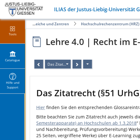
ILIAS der Justus-Liebig-Universität 
Öffentliche Angebote der Fachbereiche und Zentren
Hochschulrechenzentrum (HRZ)
Tools
Lehre 4.0 | Recht im E
Catalogue
Das Zitatrecht (§51 UrhG)
Hilfe und
Support
Das Zitatrecht (§51 UrhG
Hier
finden Sie den entsprechenden Glossareintr
Bitte beachten Sie zum Zitatrecht auch jeweils di
Semesterapparate) an Hochschulen ab 1.3.2018
“
und Nachbereitung, Prüfungsvorbereitung) Werke 
25 Seiten, vergriffene Werke) über E-Learning z