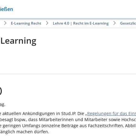
Gießen
E-Learning Recht
Lehre 4.0 | Recht im E-Learning
Gesetzli
-Learning
)
ag.
e aktuellen Ankündigungen in Stud.IP. Die „
Regelungen für das Eins
 besagt bspw., dass Mitarbeiterinnen und Mitarbeiter sowie Hochs
geringen Umfangs (einzelne Beiträge aus Fachzeitschriften, Abbi
ugänglich machen dürfen.