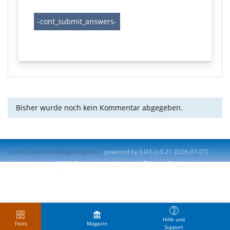
Bisher wurde noch kein Kommentar abgegeben.
Link in Zwischenablage kopieren
powered by ILIAS (v9.21 2026-07-07)
Impressum
ILIAS-Support kontaktieren
Barrierefreiheit
Barriere melden
Nutzungsvereinbarung
Hilfe und
Tools
Magazin
Support